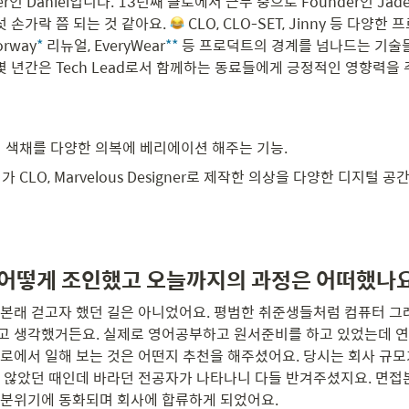
ineer인 Daniel입니다. 13년째 클로에서 근무 중으로 Founder인 J
섯 손가락 쯤 되는 것 같아요. 
 CLO, CLO-SET, Jinny 등 다양
rway
*
 리뉴얼, EveryWear
**
 등 프로덕트의 경계를 넘나드는 기술들
몇 년간은 Tech Lead로서 함께하는 동료들에게 긍정적인 영향력을 
원단의 색채를 다양한 의복에 베리에이션 해주는 기능.
유저가 CLO, Marvelous Designer로 제작한 의상을 다양한 디지털
 어떻게 조인했고 오늘까지의 과정은 어떠했나
본래 걷고자 했던 길은 아니었어요. 평범한 취준생들처럼 컴퓨터 그래
 생각했거든요. 실제로 영어공부하고 원서준비를 하고 있었는데 연
로에서 일해 보는 것은 어떤지 추천을 해주셨어요. 당시는 회사 규모
 않았던 때인데 바라던 전공자가 나타나니 다들 반겨주셨지요. 면접
분위기에 동화되며 회사에 합류하게 되었어요.